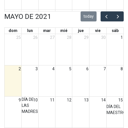
30
31
1
2
3
4
5
MAYO DE 2021
today
dom
lun
mar
mié
jue
vie
sáb
25
26
27
28
29
30
1
2
3
4
5
6
7
8
DÍA DE
9
10
11
12
13
14
15
LAS
DÍA DEL
MADRES
MAESTRO